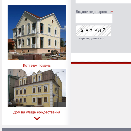
Введите код с картинки:
*
перезагрузить код
Коттедж Тюмень
Дом на улице Рождественка