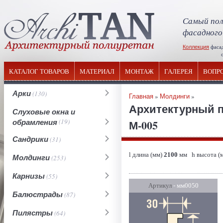
Самый пол
фасадного
Коллекция
фаса
отечествен
КАТАЛОГ ТОВАРОВ
МАТЕРИАЛ
МОНТАЖ
ГАЛЕРЕЯ
ВОПР
Арки
(130)
Главная
»
Молдинги
»
Архитектурный 
Слуховые окна и
обрамления
(19)
М-005
Сандрики
(31)
l длина (мм)
2100
мм h высота (
Молдинги
(253)
Карнизы
(55)
Артикул
- мм0050
Балюстрады
(87)
Пилястры
(64)