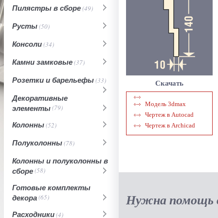
Пилястры в сборе
(49)
Русты
(50)
Консоли
(34)
Камни замковые
(37)
Розетки и барельефы
(33)
Скачать
Декоративные
Модель 3dmax
элементы
(79)
Чертеж в Autocad
Колонны
(52)
Чертеж в Archicad
Полуколонны
(78)
Колонны и полуколонны в
сборе
(58)
Готовые комплекты
Нужна помощь в
декора
(65)
Расходники
(4)