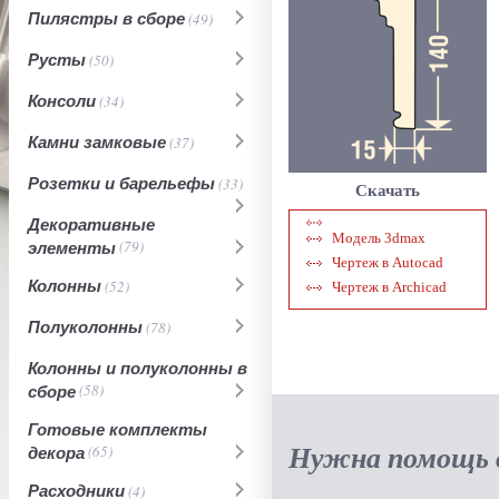
Пилястры в сборе
(49)
Русты
(50)
Консоли
(34)
Камни замковые
(37)
Розетки и барельефы
(33)
Скачать
Декоративные
Модель 3dmax
элементы
(79)
Чертеж в Autocad
Колонны
(52)
Чертеж в Archicad
Полуколонны
(78)
Колонны и полуколонны в
сборе
(58)
Готовые комплекты
Нужна помощь в
декора
(65)
Расходники
(4)