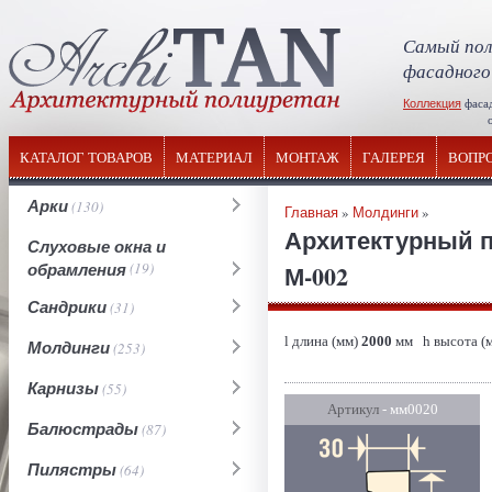
Самый пол
фасадного
Коллекция
фаса
отечествен
КАТАЛОГ ТОВАРОВ
МАТЕРИАЛ
МОНТАЖ
ГАЛЕРЕЯ
ВОПР
Арки
(130)
Главная
»
Молдинги
»
Архитектурный 
Слуховые окна и
обрамления
(19)
М-002
Сандрики
(31)
l длина (мм)
2000
мм h высота (
Молдинги
(253)
Карнизы
(55)
Артикул
- мм0020
Балюстрады
(87)
Пилястры
(64)