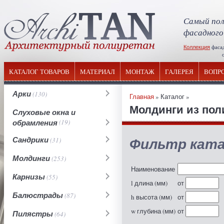
Самый пол
фасадного
Коллекция
фаса
отечествен
КАТАЛОГ ТОВАРОВ
МАТЕРИАЛ
МОНТАЖ
ГАЛЕРЕЯ
ВОПР
Арки
(130)
Главная
» Каталог »
Молдинги из пол
Слуховые окна и
обрамления
(19)
Фильтр ката
Сандрики
(31)
Молдинги
(253)
Наименование
Карнизы
(55)
l длина (мм)
от
Балюстрады
(87)
h высота (мм)
от
w глубина (мм)
от
Пилястры
(64)