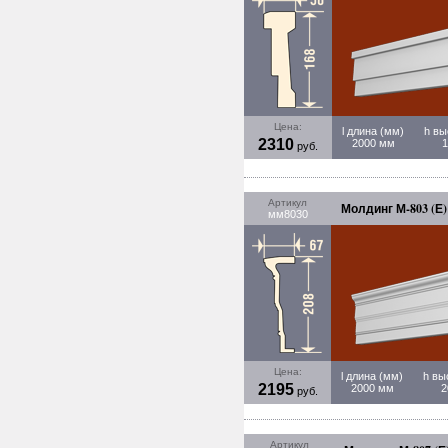
Цена:
l длина (мм)
h вы
2310
2000 мм
руб.
Артикул
Молдинг М-803 (Е)
мм8030
Цена:
l длина (мм)
h вы
2195
2000 мм
2
руб.
Артикул