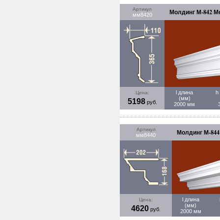
Артикул
Молдинг М-842 М
мм8420
l длина
h
Цена:
(мм)
5198
руб.
2000 мм
Артикул
Молдинг М-844 
мм8440
l длина
Цена:
(мм)
4620
руб.
2000 мм