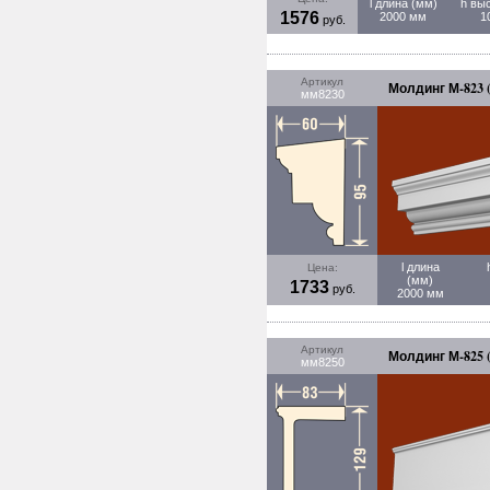
l длина (мм)
h вы
1576
2000 мм
1
руб.
Артикул
Молдинг М-823 
мм8230
l длина
Цена:
(мм)
1733
руб.
2000 мм
Артикул
Молдинг М-825 
мм8250