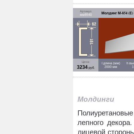
Артикул
Молдинг М-854 (Е)
мм8540
Цена:
l длина (мм)
h вы
3234
2000 мм
1
руб.
Молдинги
Полиуретановы
лепного декора
лицевой стороны