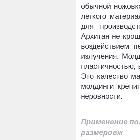
обычной ножовко
легкого материа
для производс
Архитан не крош
воздействием п
излучения.
Молди
пластичностью, 
Это качество м
молдинги крепи
неровности.
Применение по
размеровж