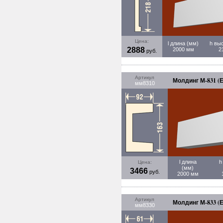
Цена:
l длина (мм)
h вы
2888
2000 мм
2
руб.
Артикул
Молдинг М-831 (Е
мм8310
l длина
h
Цена:
(мм)
3466
руб.
2000 мм
Артикул
Молдинг М-833 (Е
мм8330