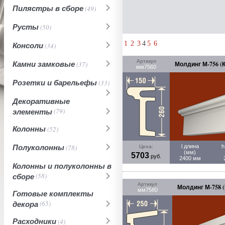
Пилястры в сборе
(49)
Русты
(50)
1
2
3
4
5
6
Консоли
(34)
Артикул
Камни замковые
(37)
Молдинг М-756 (К
мм7560
Розетки и барельефы
(33)
Декоративные
элементы
(79)
Колонны
(52)
Полуколонны
(78)
l длина
h
Цена:
(мм)
5703
руб.
2400 мм
Колонны и полуколонны в
сборе
(58)
Артикул
Молдинг М-758 (
мм7580
Готовые комплекты
декора
(65)
Расходники
(4)