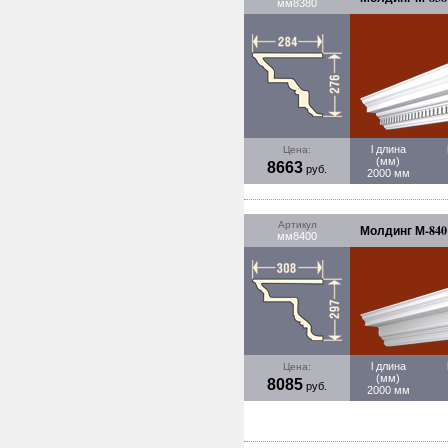
мм8380
l длина
Цена:
(мм)
8663
руб.
2000 мм
Артикул
Молдинг М-840 
мм8400
l длина
Цена:
(мм)
8085
руб.
2000 мм