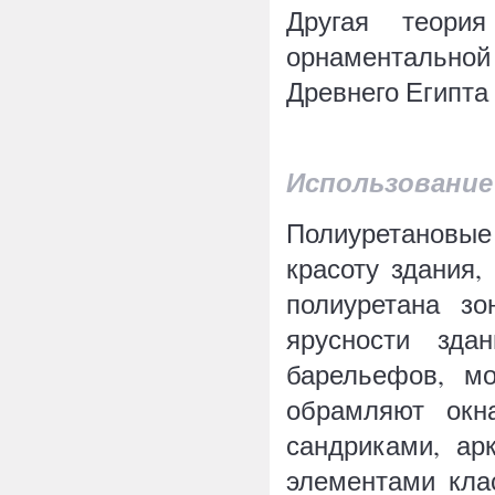
Другая теория
орнаментально
Древнего Египта
Использование
Полиуретановые
красоту здания,
полиуретана з
ярусности зда
барельефов, м
обрамляют окн
сандриками, ар
элементами клас