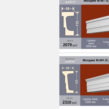
Молдинг М-807 (Е
мм8070
l длина
Цена:
h вы
(мм)
2079
руб.
2000 мм
Артикул
Молдинг М-809 (Е)
мм8090
Цена:
l длина (мм)
h вы
2310
2000 мм
1
руб.