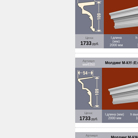
l длина
h
Цена:
(мм)
1733
руб.
2000 мм
Артикул
Молдинг М-835 (Е)
мм8350
Цена:
l длина (мм)
h вы
1733
2000 мм
1
руб.
Артикул
Молдинг М-838 