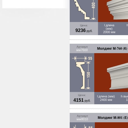
l длина
Цена:
(мм)
9236
руб.
2000 мм
Артикул
Молдинг М-760 (К)
мм7600
Цена:
l длина (мм)
h вы
4151
2400 мм
1
руб.
Артикул
Молдинг М-801 (Е)
мм8010