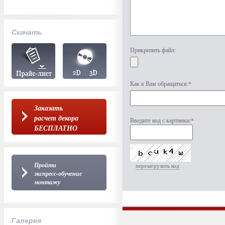
Скачать
Прикрепить файл:
Как к Вам обращаться:
*
Заказать
расчет декора
Введите код с картинки:
*
БЕСПЛАТНО
Пройти
перезагрузить код
экспресс-обучение
монтажу
Галерея