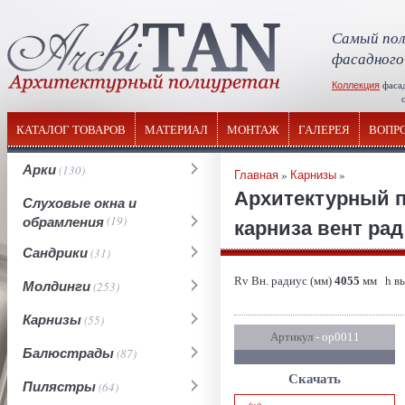
Самый пол
фасадного
Коллекция
фаса
отечествен
КАТАЛОГ ТОВАРОВ
МАТЕРИАЛ
МОНТАЖ
ГАЛЕРЕЯ
ВОПР
Арки
(130)
Главная
»
Карнизы
»
Архитектурный 
Слуховые окна и
обрамления
(19)
карниза вент рад
Сандрики
(31)
Rv Вн. радиус (мм)
4055
мм h вы
Молдинги
(253)
Карнизы
(55)
Артикул
- ор0011
Балюстрады
(87)
Скачать
Пилястры
(64)