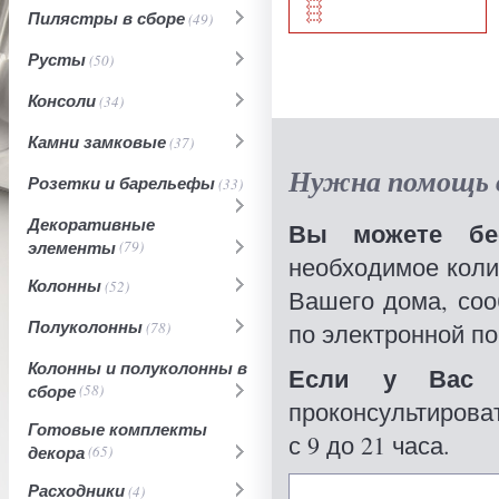
Пилястры в сборе
(49)
Русты
(50)
Консоли
(34)
Камни замковые
(37)
Нужна помощь в
Розетки и барельефы
(33)
Декоративные
Вы можете бес
элементы
(79)
необходимое коли
Колонны
(52)
Вашего дома, со
Полуколонны
(78)
по электронной по
Колонны и полуколонны в
Если у Вас 
сборе
(58)
проконсультироват
Готовые комплекты
с 9 до 21 часа.
декора
(65)
Расходники
(4)