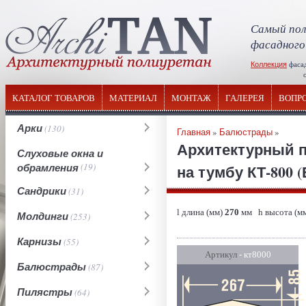
Самый пол
фасадного
Коллекция
фаса
отечествен
КАТАЛОГ ТОВАРОВ
МАТЕРИАЛ
МОНТАЖ
ГАЛЕРЕЯ
ВОПР
Арки
(130)
Главная
»
Балюстрады
»
Архитектурный 
Слуховые окна и
обрамления
(19)
на тумбу КТ-800 (
Сандрики
(31)
l длина (мм)
270
мм h высота (м
Молдинги
(253)
Карнизы
(55)
Артикул
- кт8000
Балюстрады
(87)
Пилястры
(64)