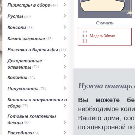
Пилястры в сборе
(49)
Русты
(50)
Скачать
Консоли
(34)
Модель 3dmax
Камни замковые
(37)
Розетки и барельефы
(33)
Декоративные
элементы
(79)
Колонны
(52)
Нужна помощь в
Полуколонны
(78)
Вы можете бес
Колонны и полуколонны в
сборе
(58)
необходимое коли
Готовые комплекты
Вашего дома, со
декора
(65)
по электронной по
Расходники
(4)