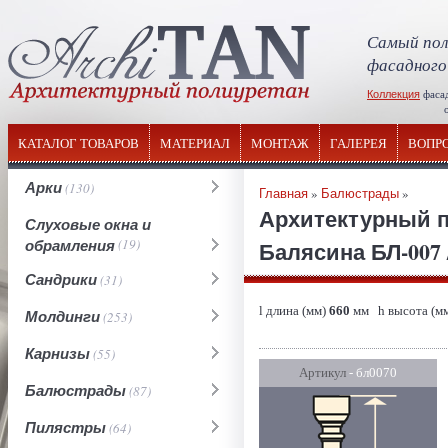
Самый пол
фасадного
Коллекция
фаса
отечествен
КАТАЛОГ ТОВАРОВ
МАТЕРИАЛ
МОНТАЖ
ГАЛЕРЕЯ
ВОПР
Арки
(130)
Главная
»
Балюстрады
»
Архитектурный 
Слуховые окна и
обрамления
(19)
Балясина БЛ-007 
Сандрики
(31)
l длина (мм)
660
мм h высота (м
Молдинги
(253)
Карнизы
(55)
Артикул
- бл0070
Балюстрады
(87)
Пилястры
(64)