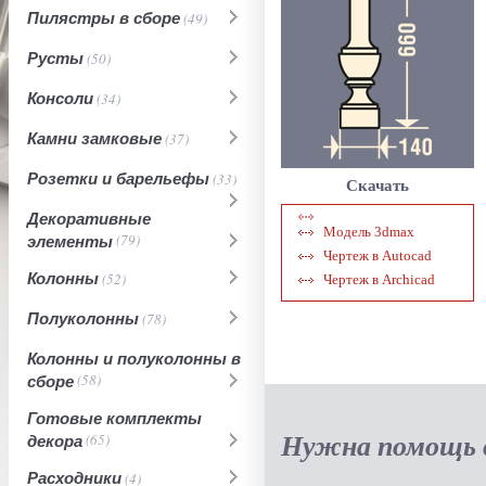
Пилястры в сборе
(49)
Русты
(50)
Консоли
(34)
Камни замковые
(37)
Розетки и барельефы
(33)
Скачать
Декоративные
Модель 3dmax
элементы
(79)
Чертеж в Autocad
Колонны
(52)
Чертеж в Archicad
Полуколонны
(78)
Колонны и полуколонны в
сборе
(58)
Готовые комплекты
Нужна помощь в
декора
(65)
Расходники
(4)