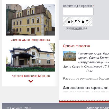
Введите код с картинки:
*
перезагрузить код
Дом на улице Рождественка
Орнамент барокко
Каменные узоры бар
церкви Санта-Кроче
Джерусалемме (chies
Santa Croce in Geusalemme). 17-1
Рим.
Коттедж в поселке Красное
Развитие орнамента барок
Для современного барокко, как
для его прототипа - европейско
стиля 17-18 вв., характерны
масштабность, резкие сочетан
света и тени, фантазийность,
© Copyright 2026
Каталог това