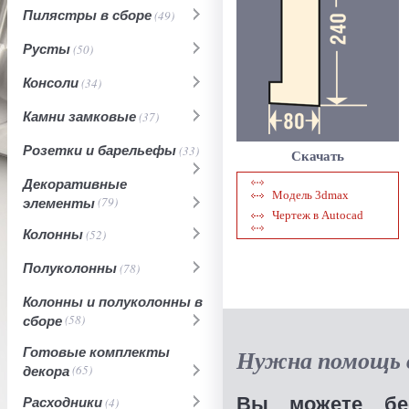
Пилястры в сборе
(49)
Русты
(50)
Консоли
(34)
Камни замковые
(37)
Розетки и барельефы
(33)
Скачать
Декоративные
Модель 3dmax
элементы
(79)
Чертеж в Autocad
Колонны
(52)
Полуколонны
(78)
Колонны и полуколонны в
сборе
(58)
Готовые комплекты
Нужна помощь в
декора
(65)
Вы можете бес
Расходники
(4)