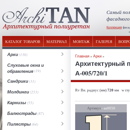
Самый пол
фасадного
Коллекция
фаса
отечествен
КАТАЛОГ ТОВАРОВ
МАТЕРИАЛ
МОНТАЖ
ГАЛЕРЕЯ
ВОПР
Арки
(130)
Главная
»
Арки
»
Архитектурный п
Слуховые окна и
обрамления
(19)
А-005/720/1
Сандрики
(31)
Rv Вн. радиус (мм)
720
мм w глу
Молдинги
(253)
Карнизы
(55)
Артикул
- аа0050
Балюстрады
(87)
Пилястры
(64)