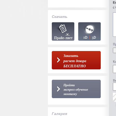
Е
с 
Скачать
Пр
Заказать
расчет декора
Ка
БЕСПЛАТНО
Вв
Пройти
экспресс-обучение
монтажу
Галерея