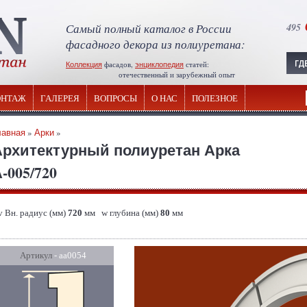
Самый полный каталог в России
495
фасадного декора из полиуретана:
Коллекция
фасадов,
энциклопедия
статей:
отечественный и зарубежный опыт
НТАЖ
ГАЛЕРЕЯ
ВОПРОСЫ
О НАС
ПОЛЕЗНОЕ
лавная
»
Арки
»
Архитектурный полиуретан Арка
-005/720
v Вн. радиус (мм)
720
мм w глубина (мм)
80
мм
Артикул
- аа0054