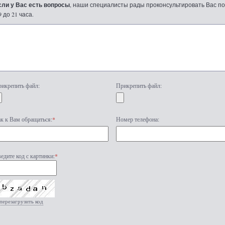
сли у Вас есть вопросы
, наши специалисты рады проконсультировать Вас по т
9 до 21 часа.
икрепить файл:
Прикрепить файл:
к к Вам обращаться:
*
Номер телефона:
едите код с картинки:
*
перезагрузить код