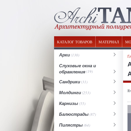
КАТАЛОГ ТОВАРОВ
МАТЕРИАЛ
МО
Арки
(130)
Г
Слуховые окна и
обрамления
(19)
А
Сандрики
(31)
R
Молдинги
(253)
Карнизы
(55)
Балюстрады
(87)
Пилястры
(64)