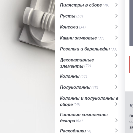
Пилястры в сборе
(49)
Русты
(50)
Консоли
(34)
Камни замковые
(37)
Розетки и барельефы
(33)
Декоративные
элементы
(79)
Колонны
(52)
Полуколонны
(78)
Колонны и полуколонны в
сборе
(58)
Н
Готовые комплекты
В
декора
(65)
о
з
Расходники
(4)