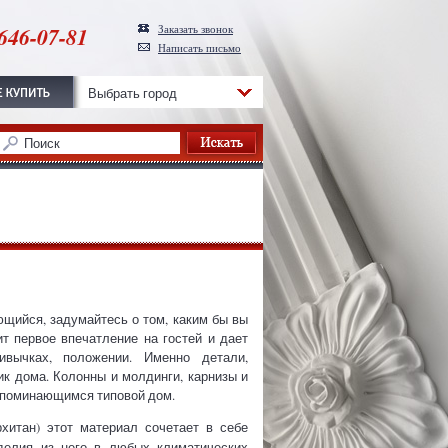
646-07-81
Заказать звонок
Написать письмо
Выбрать город
щийся, задумайтесь о том, каким бы вы
т первое впечатление на гостей и дает
ивычках, положении.
Именно детали,
ик дома.
Колонны и молдинги, карнизы и
запоминающимся типовой дом.
хитан) этот материал сочетает в себе
елия из него в любых климатических