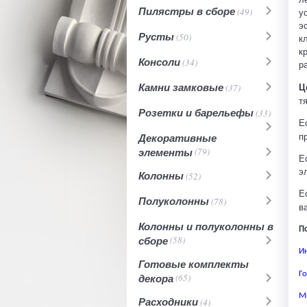
Пилястры в сборе
(49)
у
э
Русты
(50)
к
к
Консоли
(34)
р
Камни замковые
Ц
(37)
т
Розетки и барельефы
(33)
Е
п
Декоративные
элементы
(79)
Е
э
Колонны
(52)
Е
Полуколонны
(78)
в
Колонны и полуколонны в
П
сборе
(58)
И
Готовые комплекты
Г
декора
(65)
М
Расходники
(4)