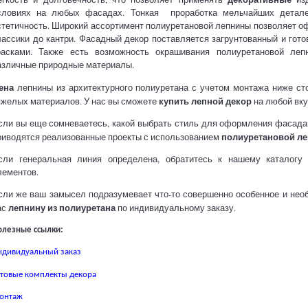
словиях на любых фасадах. Тонкая проработка мельчайших детал
стетичность. Широкий ассортимент полиуретановой лепнины позволяет о
лассики до кантри. Фасадный декор поставляется загрунтованный и г
расками. Также есть возможность окрашивания полиуретановой леп
азличные природные материалы.
ена
лепнины из архитектурного полиуретана с учетом монтажа ниже ст
купить лепной декор
яжелых материалов. У нас вы сможете
на любой вку
сли вы еще сомневаетесь, какой выбрать стиль для оформления фасада,
полиуретановой л
риводятся реализованные проекты с использованием
сли генеральная линия определена, обратитесь к нашему каталогу
лементов.
сли же ваш замысел подразумевает что-то совершенно особенное и нео
лепнину из полиуретана
ас
по индивидуальному заказу.
олезные ссылки:
ндивидуальный заказ
отовые комплекты декора
онтаж