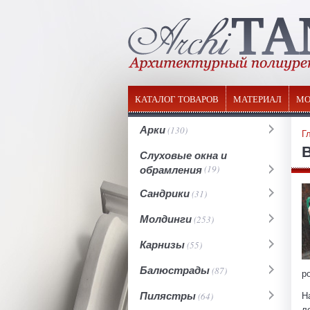
КАТАЛОГ ТОВАРОВ
МАТЕРИАЛ
МО
Арки
(130)
Г
Слуховые окна и
обрамления
(19)
Сандрики
(31)
Молдинги
(253)
Карнизы
(55)
Балюстрады
(87)
р
Пилястры
Н
(64)
л