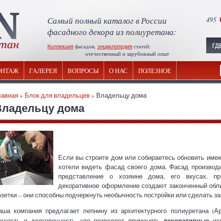
Самый полный каталог в России
495
фасадного декора из полиуретана:
Коллекция
фасадов,
энциклопедия
статей:
отечественный и зарубежный опыт
НТАЖ
ГАЛЕРЕЯ
ВОПРОСЫ
О НАС
ПОЛЕЗНОЕ
лавная
»
Блок для владельцев
» Владельцу дома
Владельцу дома
Если вы строите дом или собираетесь обновить имею
хотели видеть фасад своего дома. Фасад производи
представление о хозяине дома, его вкусах, пр
декоративное оформление создают законченный обл
озетки – они способны подчеркнуть необычность постройки или сделать 
аша компания предлагает лепнину из архитектурного полиуретана (Ар
декоративные
егкость и долговечность, что позволяет применять
изд