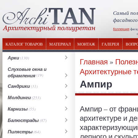
Самый пол
фасадного
Коллекция
фаса
отечествен
КАТАЛОГ ТОВАРОВ
МАТЕРИАЛ
МОНТАЖ
ГАЛЕРЕЯ
ВОПР
Арки
(130)
Главная
»
Полез
Слуховые окна и
Архитектурные т
обрамления
(19)
Ампир
Сандрики
(31)
Молдинги
(253)
Ампир – от франц
Карнизы
(55)
архитектуре и д
Балюстрады
(87)
характеризующи
Пилястры
(64)
лепного и скульп