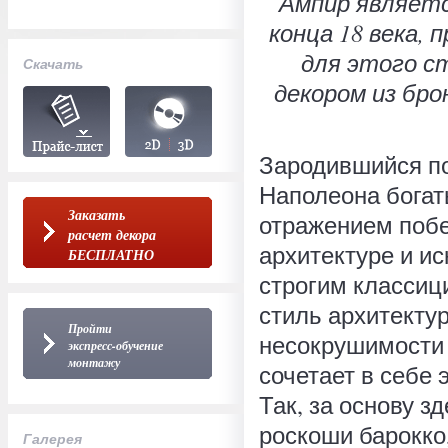
Ампир являет
конца 18 века,
для этого с
Скачать
декором из бро
Зародившийся п
Наполеона богат
Заказать
отражением побе
расчет декора
архитектуре и и
БЕСПЛАТНО
строгим классиц
стиль архитекту
Пройти
несокрушимости 
экспресс-обучение
монтажу
сочетает в себе
Так, за основу з
роскоши барокко
Галерея