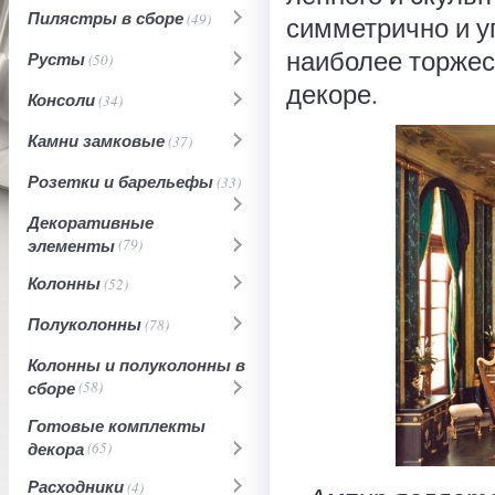
Пилястры в сборе
(49)
симметрично и у
наиболее торжес
Русты
(50)
декоре.
Консоли
(34)
Камни замковые
(37)
Розетки и барельефы
(33)
Декоративные
элементы
(79)
Колонны
(52)
Полуколонны
(78)
Колонны и полуколонны в
сборе
(58)
Готовые комплекты
декора
(65)
Расходники
(4)