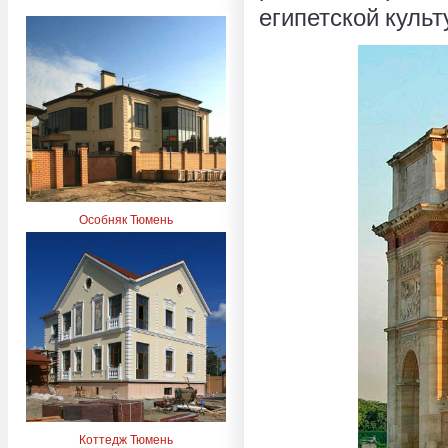
египетской куль
Особняк Тюмень
Коттедж Тюмень