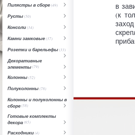
в зав
Пилястры в сборе
(49)
(к то
Русты
(50)
заход
Консоли
(34)
скреп
Камни замковые
(37)
приба
Розетки и барельефы
(33)
Декоративные
элементы
(79)
Колонны
(52)
Полуколонны
(78)
Колонны и полуколонны в
сборе
(58)
Готовые комплекты
декора
(65)
Расходники
(4)