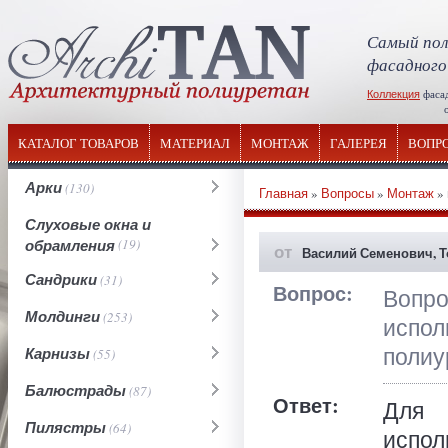
Самый пол
фасадного
Коллекция
фаса
отечествен
КАТАЛОГ ТОВАРОВ
МАТЕРИАЛ
МОНТАЖ
ГАЛЕРЕЯ
ВОПР
Арки
(130)
Главная
»
Вопросы
»
Монтаж
» 
Слуховые окна и
обрамления
(19)
от
Василий Семенович, Т
Сандрики
(31)
Вопрос:
Вопр
Молдинги
(253)
испо
полиу
Карнизы
(55)
Балюстрады
(87)
Ответ:
Для 
Пилястры
(64)
испол