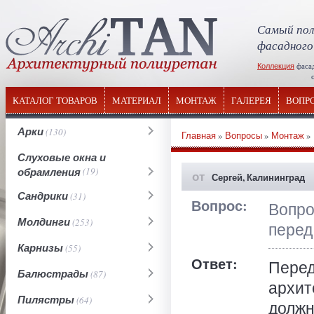
Самый пол
фасадного
Коллекция
фаса
отечествен
КАТАЛОГ ТОВАРОВ
МАТЕРИАЛ
МОНТАЖ
ГАЛЕРЕЯ
ВОПР
Арки
(130)
Главная
»
Вопросы
»
Монтаж
» 
Слуховые окна и
обрамления
(19)
от
Сергей, Калининград
Сандрики
(31)
Вопрос:
Вопро
Молдинги
(253)
перед
Карнизы
(55)
Ответ:
Пер
Балюстрады
(87)
архи
Пилястры
(64)
должн