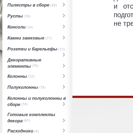
и от
Пилястры в сборе
(49)
подго
Русты
(50)
не тр
Консоли
(34)
Камни замковые
(37)
Розетки и барельефы
(33)
Декоративные
элементы
(79)
Колонны
(52)
Полуколонны
(78)
Колонны и полуколонны в
сборе
(58)
Готовые комплекты
декора
(65)
Расходники
(4)