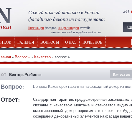
Самый полный каталог в России
495
фасадного декора из полиуретана:
Коллекция
фасадов,
энциклопедия
статей:
отечественный и зарубежный опыт
НТАЖ
ГАЛЕРЕЯ
ВОПРОСЫ
О НАС
ПОЛЕЗНОЕ
лавная
»
Вопросы
»
Качество
» вопрос 4
от
Качество
Виктор, Рыбинск
Вопрос:
Вопрос: Каков срок гарантии на фасадный декор из по
Ответ:
Стандартная гарантия, предусмотренная законодател
связаны с качеством монтажа и становятся видимы
смонтированный декор пережил этот срок, то будь
созерцания декоративных элементов на фасаде вашего