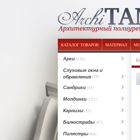
КАТАЛОГ ТОВАРОВ
МАТЕРИАЛ
МО
Арки
(130)
Г
Слуховые окна и
обрамления
(19)
Сандрики
(31)
Молдинги
(253)
Карнизы
(55)
Балюстрады
(87)
Пилястры
(64)