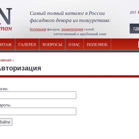
Самый полный каталог в России
495
фасадного декора из полиуретана:
Коллекция
фасадов,
энциклопедия
статей:
отечественный и зарубежный опыт
НТАЖ
ГАЛЕРЕЯ
ВОПРОСЫ
О НАС
ПОЛЕЗНОЕ
лавная
»
Авторизация
огин:
ароль: