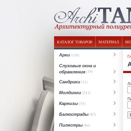
КАТАЛОГ ТОВАРОВ
МАТЕРИАЛ
МО
Арки
(130)
Г
Слуховые окна и
обрамления
(19)
Сандрики
(31)
Л
Молдинги
(253)
П
Карнизы
(55)
Балюстрады
(87)
Пилястры
(64)