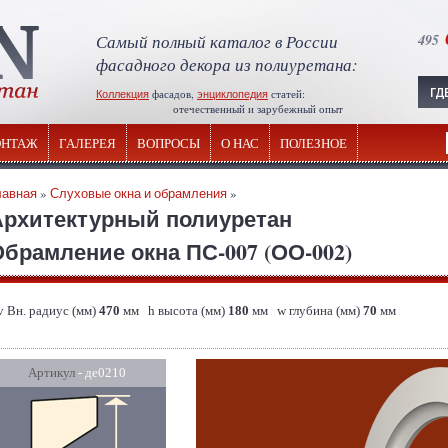
Самый полный каталог в России
495
фасадного декора из полиуретана:
Коллекция
фасадов,
энциклопедия
статей:
отечественный и зарубежный опыт
НТАЖ
ГАЛЕРЕЯ
ВОПРОСЫ
О НАС
ПОЛЕЗНОЕ
лавная
»
Слуховые окна и обрамления
»
Архитектурный полиуретан
брамление окна ПС-007 (ОО-002)
v Вн. радиус (мм)
470
мм h высота (мм)
180
мм w глубина (мм)
70
мм
Артикул
- де0210