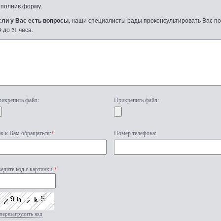
аполнив форму.
сли у Вас есть вопросы
, наши специалисты рады проконсультировать Вас по т
9 до 21 часа.
икрепить файл:
Прикрепить файл:
к к Вам обращаться:
*
Номер телефона:
едите код с картинки:
*
перезагрузить код