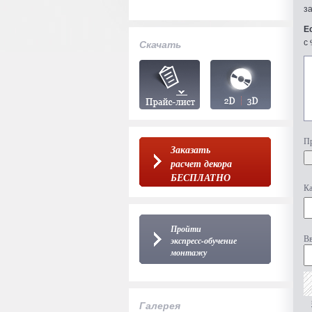
з
Е
с 
Скачать
Пр
Заказать
расчет декора
БЕСПЛАТНО
Ка
Пройти
Вв
экспресс-обучение
монтажу
Галерея