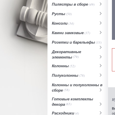
Пилястры в сборе
(49)
Русты
(50)
Консоли
(34)
Камни замковые
(37)
Розетки и барельефы
(33)
Декоративные
элементы
(79)
Колонны
(52)
Полуколонны
(78)
Колонны и полуколонны в
сборе
(58)
Готовые комплекты
Н
декора
(65)
В
Расходники
(4)
о