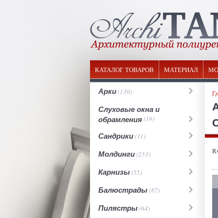
КАТАЛОГ ТОВАРОВ
МАТЕРИАЛ
МО
Арки
(130)
Г
Слуховые окна и
обрамления
(19)
О
Сандрики
(31)
R
Молдинги
(253)
Карнизы
(55)
Балюстрады
(87)
Пилястры
(64)