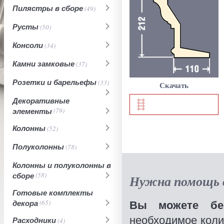
Пилястры в сборе
(49)
Русты
(50)
Консоли
(34)
Камни замковые
(37)
Розетки и барельефы
(33)
Скачать
Декоративные
элементы
(79)
Колонны
(52)
Полуколонны
(78)
Колонны и полуколонны в
сборе
(58)
Нужна помощь в
Готовые комплекты
Вы можете бес
декора
(65)
необходимое коли
Расходники
(4)