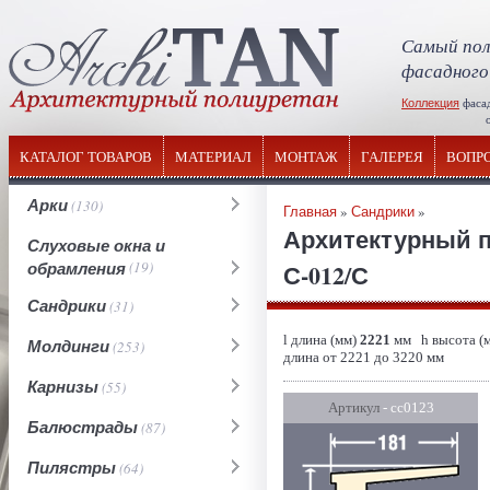
Самый пол
фасадного
Коллекция
фаса
отечествен
КАТАЛОГ ТОВАРОВ
МАТЕРИАЛ
МОНТАЖ
ГАЛЕРЕЯ
ВОПР
Арки
(130)
Главная
»
Сандрики
»
Архитектурный п
Слуховые окна и
обрамления
(19)
С-012/С
Сандрики
(31)
l длина (мм)
2221
мм h высота (
Молдинги
(253)
длина от 2221 до 3220 мм
Карнизы
(55)
Артикул
- сс0123
Балюстрады
(87)
Пилястры
(64)