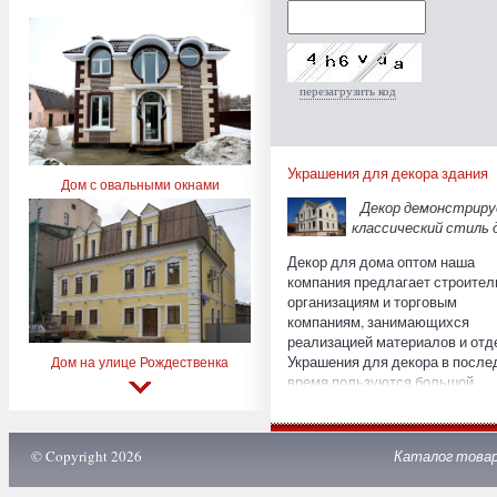
перезагрузить код
Украшения для декора здания
Дом с овальными окнами
Декор демонстрир
классический стиль 
Декор для дома оптом наша
компания предлагает строите
организациям и торговым
компаниям, занимающихся
реализацией материалов и отд
Украшения для декора в после
Дом на улице Рождественка
время пользуются большой
популярностью среди
застройщиков и владельцев
участков, которые планируют
© Copyright 2026
Каталог това
построить дом в историческом
стиле. Также декоративные из