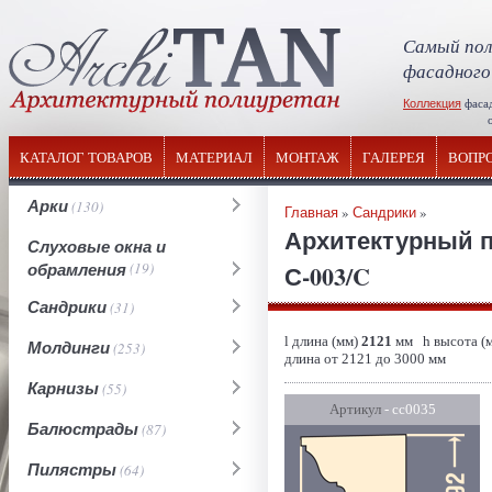
Самый пол
фасадного
Коллекция
фаса
отечествен
КАТАЛОГ ТОВАРОВ
МАТЕРИАЛ
МОНТАЖ
ГАЛЕРЕЯ
ВОПР
Арки
(130)
Главная
»
Сандрики
»
Архитектурный п
Слуховые окна и
обрамления
(19)
С-003/C
Сандрики
(31)
l длина (мм)
2121
мм h высота (
Молдинги
(253)
длина от 2121 до 3000 мм
Карнизы
(55)
Артикул
- сс0035
Балюстрады
(87)
Пилястры
(64)