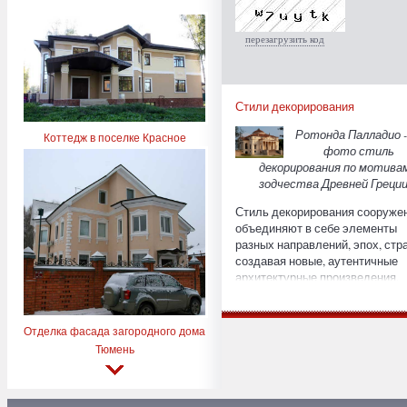
перезагрузить код
Стили декорирования
Ротонда Палладио -
Коттедж в поселке Красное
фото стиль
декорирования по мотива
зодчества Древней Греции
Стиль декорирования сооруже
объединяют в себе элементы
разных направлений, эпох, стра
создавая новые, аутентичные
архитектурные произведения.
Рассмотрим некоторые из стил
популярные в Европе. Стиль Т
Стиль декорирования, фото
Отделка фасада загородного дома
которого можно увидеть ниже,
Тюмень
называется именем британско
правящей династии в 1500 гг. -
стиль Тюдор. Тюдоровские до