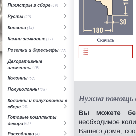
Пилястры в сборе
(49)
Русты
(50)
Консоли
(34)
Камни замковые
(37)
Скачать
Розетки и барельефы
(33)
Декоративные
элементы
(79)
Колонны
(52)
Полуколонны
(78)
Нужна помощь в
Колонны и полуколонны в
сборе
(58)
Вы можете бес
Готовые комплекты
необходимое коли
декора
(65)
Вашего дома, со
Расходники
(4)