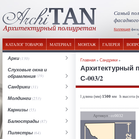
Самый пол
фасадного
Коллекция
фаса
отечествен
КАТАЛОГ ТОВАРОВ
МАТЕРИАЛ
МОНТАЖ
ГАЛЕРЕЯ
ВОПР
Арки
(130)
Главная
»
Сандрики
»
Архитектурный п
Слуховые окна и
обрамления
(19)
С-003/2
Сандрики
(31)
l длина (мм)
1500
мм h высота (
Молдинги
(253)
Карнизы
(55)
Артикул
- сс0032
Балюстрады
(87)
Пилястры
(64)