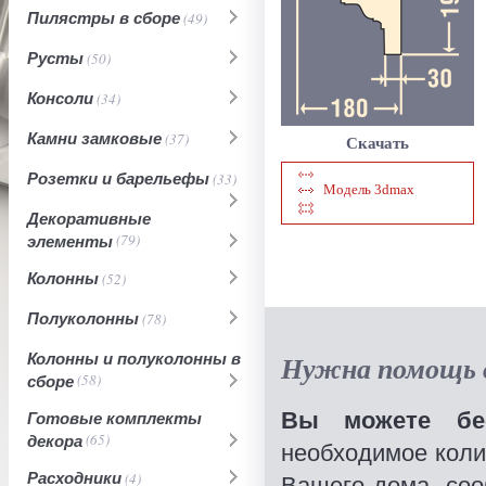
Пилястры в сборе
(49)
Русты
(50)
Консоли
(34)
Камни замковые
(37)
Скачать
Розетки и барельефы
(33)
Модель 3dmax
Декоративные
элементы
(79)
Колонны
(52)
Полуколонны
(78)
Колонны и полуколонны в
Нужна помощь в
сборе
(58)
Вы можете бес
Готовые комплекты
декора
(65)
необходимое коли
Расходники
(4)
Вашего дома, со