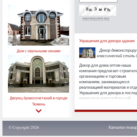
перезагрузить код
Украшения для декора здания
Декор демонстрир
Дом с овальными окнами
классический стиль 
Декор для дома оптом наша
компания предлагает строите
организациям и торговым
компаниям, занимающихся
реализацией материалов и отд
Украшения для декора в после
Дворец бракосочетаний в городе
время пользуются большой
популярностью среди
Тюмень
застройщиков и владельцев
участков, которые планируют
построить дом в историческом
стиле. Также декоративные из
© Copyright 2026
Каталог това
интересуют тех, кто хочет
перестроить дома, придав им