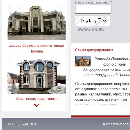
Введите код с картинки:
*
перезагрузить код
Дворец бракосочетаний в городе
Стили декорирования
Тюмень
Ротонда Палладио -
фото стиль
декорирования по мотива
зодчества Древней Греции
Стиль декорирования сооруже
объединяют в себе элементы
разных направлений, эпох, стра
Дом с овальными окнами
создавая новые, аутентичные
архитектурные произведения.
Рассмотрим некоторые из стил
популярные в Европе. Стиль Т
Стиль декорирования, фото
© Copyright 2026
Каталог това
которого можно увидеть ниже,