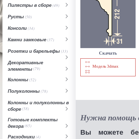
Пилястры в сборе
(49)
Русты
(50)
Консоли
(34)
Камни замковые
(37)
Розетки и барельефы
(33)
Скачать
Декоративные
Модель 3dmax
элементы
(79)
Колонны
(52)
Полуколонны
(78)
Колонны и полуколонны в
сборе
(58)
Нужна помощь в
Готовые комплекты
декора
(65)
Вы можете бес
Расходники
(4)