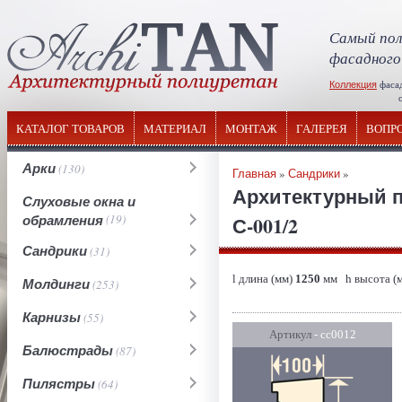
Самый пол
фасадного
Коллекция
фаса
отечествен
КАТАЛОГ ТОВАРОВ
МАТЕРИАЛ
МОНТАЖ
ГАЛЕРЕЯ
ВОПР
Арки
(130)
Главная
»
Сандрики
»
Архитектурный п
Слуховые окна и
обрамления
(19)
С-001/2
Сандрики
(31)
l длина (мм)
1250
мм h высота (
Молдинги
(253)
Карнизы
(55)
Артикул
- сс0012
Балюстрады
(87)
Пилястры
(64)