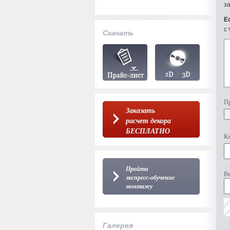
з
Е
с 
Скачать
Пр
Заказать
расчет декора
БЕСПЛАТНО
Ка
Пройти
Вв
экспресс-обучение
монтажу
Галерея