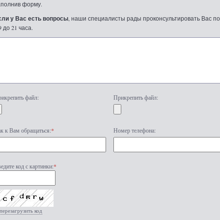
аполнив форму.
сли у Вас есть вопросы
, наши специалисты рады проконсультировать Вас по т
9 до 21 часа.
икрепить файл:
Прикрепить файл:
к к Вам обращаться:
*
Номер телефона:
едите код с картинки:
*
перезагрузить код