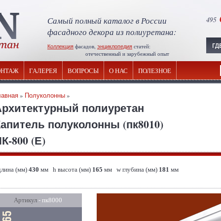
Самый полный каталог в России
495
фасадного декора из полиуретана:
Коллекция
фасадов,
энциклопедия
статей:
отечественный и зарубежный опыт
НТАЖ
ГАЛЕРЕЯ
ВОПРОСЫ
О НАС
ПОЛЕЗНОЕ
лавная
»
Полуколонны
»
Архитектурный полиуретан
апитель полуколонны (пк8010)
К-800 (Е)
длина (мм)
430
мм h высота (мм)
165
мм w глубина (мм)
181
мм
Артикул
- пк8000