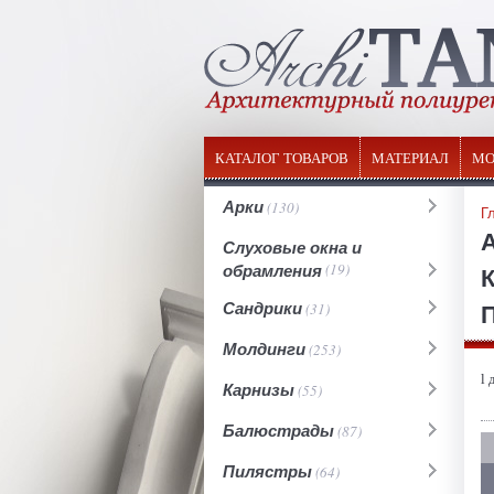
КАТАЛОГ ТОВАРОВ
МАТЕРИАЛ
МО
Арки
(130)
Г
Слуховые окна и
обрамления
(19)
К
П
Сандрики
(31)
Молдинги
(253)
l 
Карнизы
(55)
Балюстрады
(87)
Пилястры
(64)