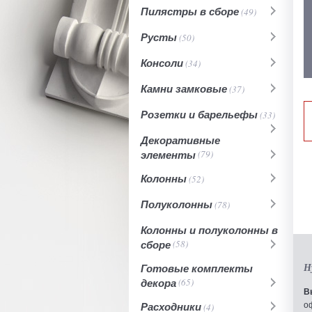
Пилястры в сборе
(49)
Русты
(50)
Консоли
(34)
Камни замковые
(37)
Розетки и барельефы
(33)
Декоративные
элементы
(79)
Колонны
(52)
Полуколонны
(78)
Колонны и полуколонны в
сборе
(58)
Н
Готовые комплекты
декора
(65)
В
о
Расходники
(4)