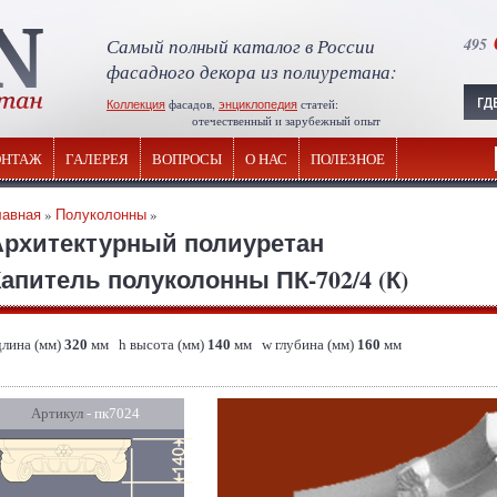
Самый полный каталог в России
495
фасадного декора из полиуретана:
Коллекция
фасадов,
энциклопедия
статей:
отечественный и зарубежный опыт
НТАЖ
ГАЛЕРЕЯ
ВОПРОСЫ
О НАС
ПОЛЕЗНОЕ
лавная
»
Полуколонны
»
Архитектурный полиуретан
апитель полуколонны ПК-702/4 (К)
длина (мм)
320
мм h высота (мм)
140
мм w глубина (мм)
160
мм
Артикул
- пк7024