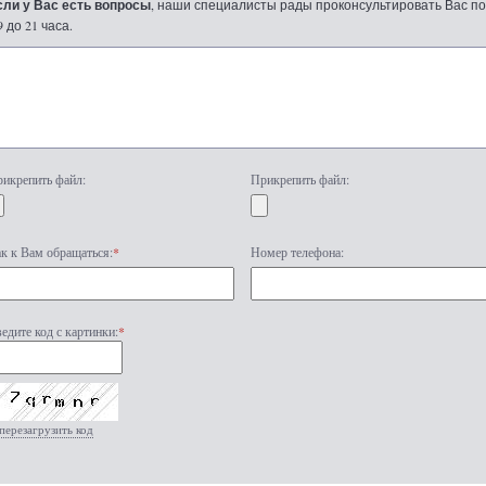
сли у Вас есть вопросы
, наши специалисты рады проконсультировать Вас по т
9 до 21 часа.
икрепить файл:
Прикрепить файл:
к к Вам обращаться:
*
Номер телефона:
едите код с картинки:
*
перезагрузить код