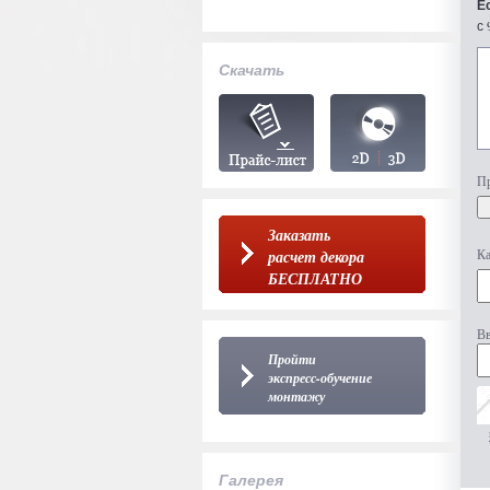
Е
с 
Скачать
Пр
Заказать
Ка
расчет декора
БЕСПЛАТНО
Вв
Пройти
экспресс-обучение
монтажу
Галерея