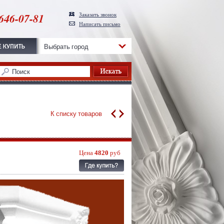
646-07-81
Заказать звонок
Написать письмо
Выбрать город
К списку товаров
Цена
4820
руб