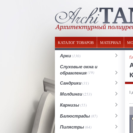
КАТАЛОГ ТОВАРОВ
МАТЕРИАЛ
МО
Арки
(130)
Г
Слуховые окна и
обрамления
(19)
К
Сандрики
(31)
l 
Молдинги
(253)
Карнизы
(55)
Балюстрады
(87)
Пилястры
(64)