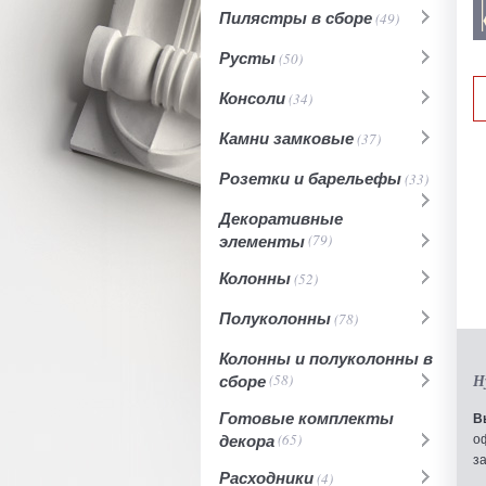
Пилястры в сборе
(49)
Русты
(50)
Консоли
(34)
Камни замковые
(37)
Розетки и барельефы
(33)
Декоративные
элементы
(79)
Колонны
(52)
Полуколонны
(78)
Колонны и полуколонны в
сборе
(58)
Н
Готовые комплекты
В
декора
(65)
о
з
Расходники
(4)