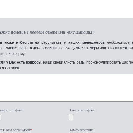
ужна помощь в подборе декора или консультация?
ы можете бесплатно рассчитать у наших менеджеров
необходимое к
формления Вашего дома, сообщив необходимые размеры или выслав чертежи по
аполнив форму.
сли у Вас есть вопросы
, наши специалисты рады проконсультировать Вас по т
9 до 21 часа.
икрепить файл:
Прикрепить файл:
к к Вам обращаться:
*
Номер телефона: