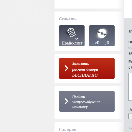
Скачать
Н
В
о
з
Е
Заказать
с 
расчет декора
БЕСПЛАТНО
Пройти
экспресс-обучение
монтажу
Пр
Галерея
Ка