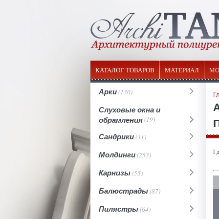
КАТАЛОГ ТОВАРОВ
МАТЕРИАЛ
МО
Арки
(130)
Г
Слуховые окна и
обрамления
(19)
П
Сандрики
(31)
l 
Молдинги
(253)
Карнизы
(55)
Балюстрады
(87)
Пилястры
(64)