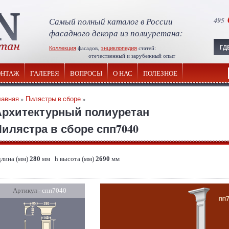
Самый полный каталог в России
495
фасадного декора из полиуретана:
Коллекция
фасадов,
энциклопедия
статей:
отечественный и зарубежный опыт
НТАЖ
ГАЛЕРЕЯ
ВОПРОСЫ
О НАС
ПОЛЕЗНОЕ
лавная
»
Пилястры в сборе
»
Архитектурный полиуретан
илястра в сборе спп7040
длина (мм)
280
мм h высота (мм)
2690
мм
Артикул
- спп7040