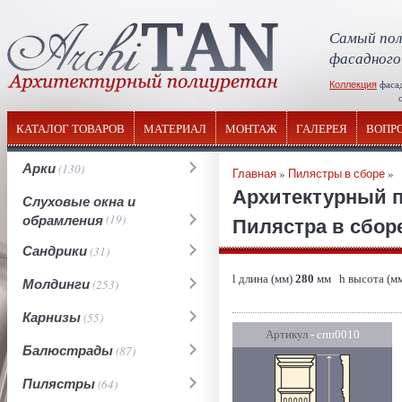
Самый пол
фасадного
Коллекция
фаса
отечествен
КАТАЛОГ ТОВАРОВ
МАТЕРИАЛ
МОНТАЖ
ГАЛЕРЕЯ
ВОПР
Арки
(130)
Главная
»
Пилястры в сборе
»
Архитектурный 
Слуховые окна и
обрамления
(19)
Пилястра в сборе
Сандрики
(31)
l длина (мм)
280
мм h высота (м
Молдинги
(253)
Карнизы
(55)
Артикул
- спп0010
Балюстрады
(87)
Пилястры
(64)