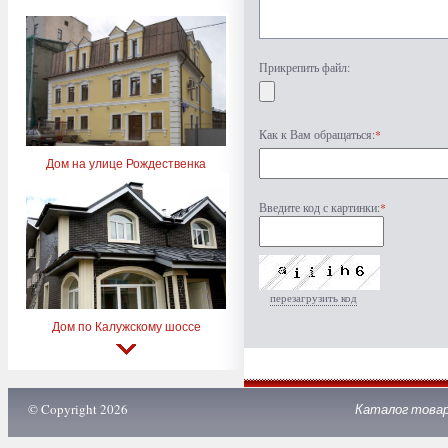
Прикрепить файл:
Как к Вам обращаться:
*
Дом на улице Рождественка
Введите код с картинки:
*
перезагрузить код
Дом по Калужскому шоссе
© Copyright 2026
Каталог това