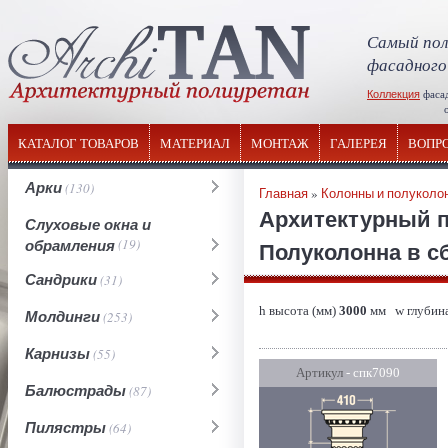
Самый пол
фасадного
Коллекция
фаса
отечествен
КАТАЛОГ ТОВАРОВ
МАТЕРИАЛ
МОНТАЖ
ГАЛЕРЕЯ
ВОПР
Арки
(130)
Главная
»
Колонны и полуколо
Архитектурный 
Слуховые окна и
обрамления
(19)
Полуколонна в сб
Сандрики
(31)
h высота (мм)
3000
мм w глубина
Молдинги
(253)
Карнизы
(55)
Артикул
- спк7090
Балюстрады
(87)
Пилястры
(64)