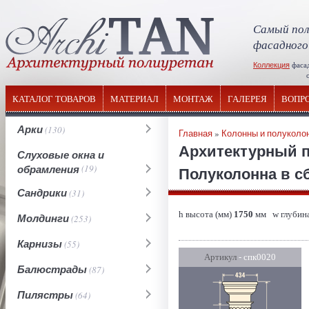
Самый пол
фасадного
Коллекция
фаса
отечествен
КАТАЛОГ ТОВАРОВ
МАТЕРИАЛ
МОНТАЖ
ГАЛЕРЕЯ
ВОПР
Арки
(130)
Главная
»
Колонны и полуколо
Архитектурный 
Слуховые окна и
обрамления
(19)
Полуколонна в сб
Сандрики
(31)
h высота (мм)
1750
мм w глубина
Молдинги
(253)
Карнизы
(55)
Артикул
- спк0020
Балюстрады
(87)
Пилястры
(64)