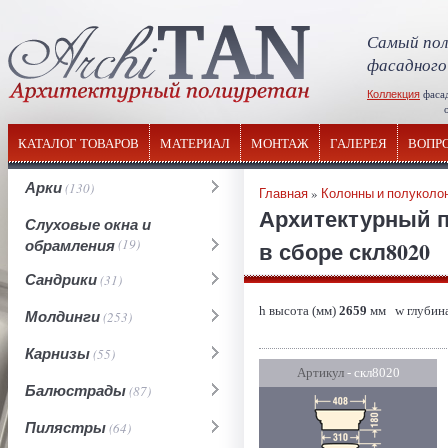
Самый пол
фасадного
Коллекция
фаса
отечествен
КАТАЛОГ ТОВАРОВ
МАТЕРИАЛ
МОНТАЖ
ГАЛЕРЕЯ
ВОПР
Арки
(130)
Главная
»
Колонны и полуколо
Архитектурный п
Слуховые окна и
обрамления
(19)
в сборе скл8020
Сандрики
(31)
h высота (мм)
2659
мм w глубина
Молдинги
(253)
Карнизы
(55)
Артикул
- скл8020
Балюстрады
(87)
Пилястры
(64)