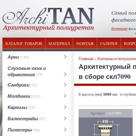
Самый пол
фасадного
Коллекция
фаса
отечествен
КАТАЛОГ ТОВАРОВ
МАТЕРИАЛ
МОНТАЖ
ГАЛЕРЕЯ
ВОПР
Арки
(130)
Главная
»
Колонны и полуколо
Архитектурный п
Слуховые окна и
обрамления
(19)
в сборе скл7090
Сандрики
(31)
h высота (мм)
3000
мм w глубина
Молдинги
(253)
Карнизы
(55)
Артикул
- скл7090
Балюстрады
(87)
Пилястры
(64)