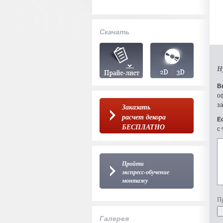
Скачать
Н
В
о
з
Заказать
расчет декора
Е
БЕСПЛАТНО
с 
Пройти
экспресс-обучение
монтажу
Пр
Галерея