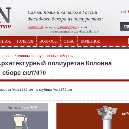
Самый полный каталог в России
495
фасадного декора из полиуретана:
Коллекция
фасадов,
энциклопедия
статей:
отечественный и зарубежный опыт
НТАЖ
ГАЛЕРЕЯ
ВОПРОСЫ
О НАС
ПОЛЕЗНОЕ
лавная
»
Колонны и полуколонны в сборе
»
Архитектурный полиуретан Колонна
 сборе скл7070
 высота (мм)
2830
мм w глубина (мм)
345
мм
Артикул
- скл7070