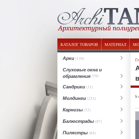
КАТАЛОГ ТОВАРОВ
МАТЕРИАЛ
МО
Арки
(130)
Г
Слуховые окна и
обрамления
(19)
в
Сандрики
(31)
h
Молдинги
(253)
Карнизы
(55)
Балюстрады
(87)
Пилястры
(64)