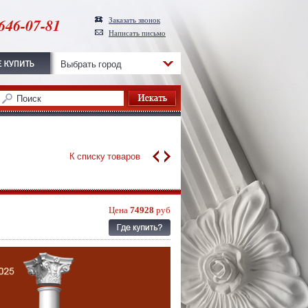
646-07-81
Заказать звонок
Написать письмо
Выбрать город
К списку товаров
Цена
74928
руб