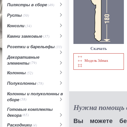
Пилястры в сборе
(49)
Русты
(50)
Консоли
(34)
Камни замковые
(37)
Розетки и барельефы
(33)
Скачать
Декоративные
Модель 3dmax
элементы
(79)
Колонны
(52)
Полуколонны
(78)
Колонны и полуколонны в
сборе
(58)
Нужна помощь в
Готовые комплекты
декора
(65)
Вы можете бес
Расходники
(4)