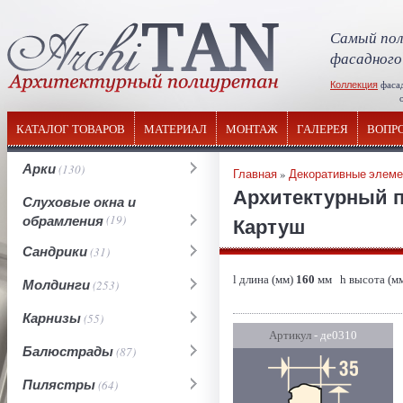
Самый пол
фасадного
Коллекция
фаса
отечествен
КАТАЛОГ ТОВАРОВ
МАТЕРИАЛ
МОНТАЖ
ГАЛЕРЕЯ
ВОПР
Арки
(130)
Главная
»
Декоративные элем
Архитектурный п
Слуховые окна и
обрамления
(19)
Картуш
Сандрики
(31)
l длина (мм)
160
мм h высота (м
Молдинги
(253)
Карнизы
(55)
Артикул
- де0310
Балюстрады
(87)
Пилястры
(64)