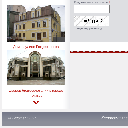
Введите код с картинки:
*
перезагрузить код
Дом на улице Рождественка
Дворец бракосочетаний в городе
Тюмень
© Copyright 2026
Каталог това