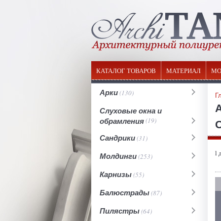
КАТАЛОГ ТОВАРОВ
МАТЕРИАЛ
МО
Арки
(130)
Г
Слуховые окна и
обрамления
(19)
О
Сандрики
(31)
l 
Молдинги
(253)
Карнизы
(55)
Балюстрады
(87)
Пилястры
(64)