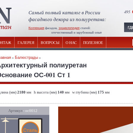
Самый полный каталог в России
495
фасадного декора из полиуретана:
Коллекция
фасадов,
энциклопедия
статей:
отечественный и зарубежный опыт
НТАЖ
ГАЛЕРЕЯ
ВОПРОСЫ
О НАС
ПОЛЕЗНОЕ
лавная
»
Балюстрады
»
Архитектурный полиуретан
снование ОС-001 Ст 1
длина (мм)
2180
мм h высота (мм)
140
мм w глубина (мм)
175
мм
Артикул
- ос0012