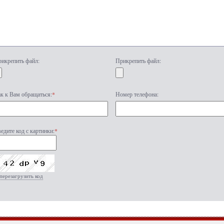
икрепить файл:
Прикрепить файл:
к к Вам обращаться:
*
Номер телефона:
едите код с картинки:
*
перезагрузить код