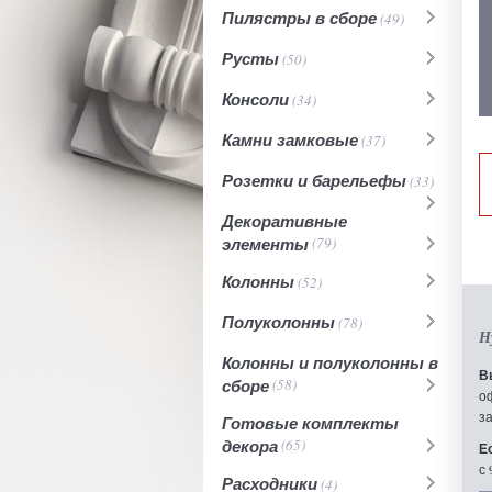
Пилястры в сборе
(49)
Русты
(50)
Консоли
(34)
Камни замковые
(37)
Розетки и барельефы
(33)
Декоративные
элементы
(79)
Колонны
(52)
Полуколонны
(78)
Н
Колонны и полуколонны в
В
сборе
(58)
о
з
Готовые комплекты
декора
(65)
Е
с 
Расходники
(4)