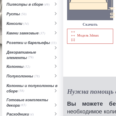
Пилястры в сборе
(49)
Русты
(50)
Консоли
(34)
Скачать
Камни замковые
(37)
Модель 3dmax
Розетки и барельефы
(33)
Декоративные
элементы
(79)
Колонны
(52)
Полуколонны
(78)
Колонны и полуколонны в
Нужна помощь в
сборе
(58)
Готовые комплекты
Вы можете бес
декора
(65)
необходимое коли
Расходники
(4)