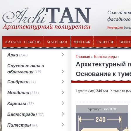
Самый пол
фасадного
Коллекция
фаса
отечествен
КАТАЛОГ ТОВАРОВ
МАТЕРИАЛ
МОНТАЖ
ГАЛЕРЕЯ
ВОПР
Арки
(130)
Главная
»
Балюстрады
»
Архитектурный 
Слуховые окна и
обрамления
(19)
Основание к тумб
Сандрики
(31)
l длина (мм)
240
мм h высота (м
Молдинги
(253)
Карнизы
(55)
Артикул
- ос7070
Балюстрады
(87)
Пилястры
(64)