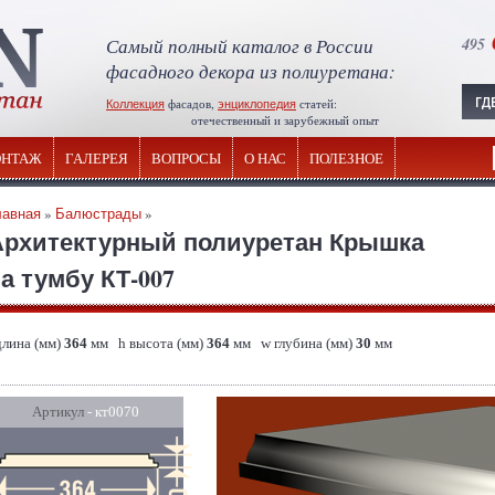
Самый полный каталог в России
495
фасадного декора из полиуретана:
Коллекция
фасадов,
энциклопедия
статей:
отечественный и зарубежный опыт
НТАЖ
ГАЛЕРЕЯ
ВОПРОСЫ
О НАС
ПОЛЕЗНОЕ
лавная
»
Балюстрады
»
Архитектурный полиуретан Крышка
а тумбу КТ-007
длина (мм)
364
мм h высота (мм)
364
мм w глубина (мм)
30
мм
Артикул
- кт0070