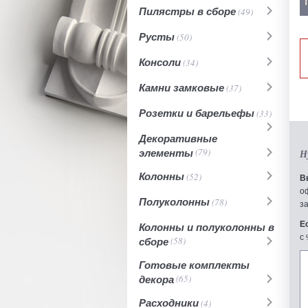
Пилястры в сборе
(49)
Русты
(50)
Консоли
(34)
Камни замковые
(37)
Розетки и барельефы
(33)
Декоративные
элементы
(79)
Н
Колонны
(52)
В
о
Полуколонны
(78)
з
Е
Колонны и полуколонны в
с 
сборе
(58)
Готовые комплекты
декора
(65)
Расходники
(4)