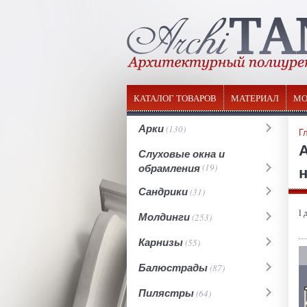
КАТАЛОГ ТОВАРОВ
МАТЕРИАЛ
МО
Арки
(130)
Г
Слуховые окна и
обрамления
(19)
н
Сандрики
(31)
l 
Молдинги
(253)
Карнизы
(55)
Балюстрады
(87)
Пилястры
(64)