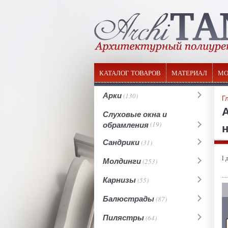
КАТАЛОГ ТОВАРОВ
МАТЕРИАЛ
МО
Арки
(130)
Г
Слуховые окна и
обрамления
(19)
н
Сандрики
(31)
l 
Молдинги
(253)
Карнизы
(55)
Балюстрады
(87)
Пилястры
(64)