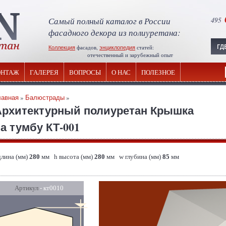
Самый полный каталог в России
495
фасадного декора из полиуретана:
Коллекция
фасадов,
энциклопедия
статей:
отечественный и зарубежный опыт
НТАЖ
ГАЛЕРЕЯ
ВОПРОСЫ
О НАС
ПОЛЕЗНОЕ
лавная
»
Балюстрады
»
Архитектурный полиуретан Крышка
а тумбу КТ-001
длина (мм)
280
мм h высота (мм)
280
мм w глубина (мм)
85
мм
Артикул
- кт0010