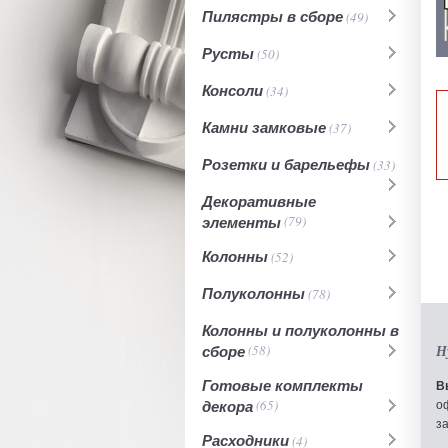
Пилястры в сборе
(49)
Русты
(50)
Консоли
(34)
Камни замковые
(37)
Розетки и барельефы
(33)
Декоративные
элементы
(79)
Колонны
(52)
Полуколонны
(78)
Колонны и полуколонны в
сборе
(58)
Н
Готовые комплекты
В
декора
(65)
о
з
Расходники
(4)