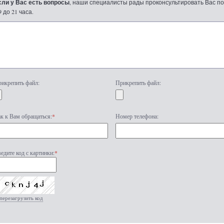
сли у Вас есть вопросы
, наши специалисты рады проконсультировать Вас по т
9 до 21 часа.
икрепить файл:
Прикрепить файл:
к к Вам обращаться:
*
Номер телефона:
едите код с картинки:
*
перезагрузить код