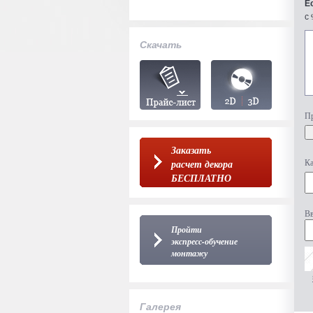
Е
с 
Скачать
Пр
Заказать
Ка
расчет декора
БЕСПЛАТНО
Вв
Пройти
экспресс-обучение
монтажу
Галерея