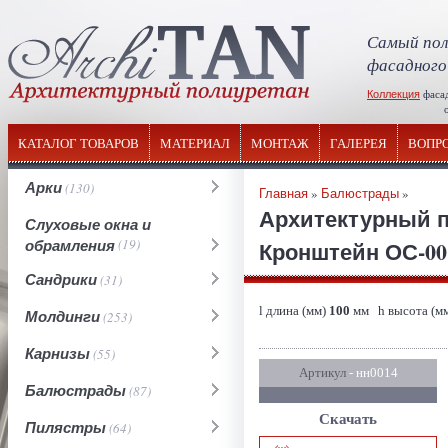
Самый пол
фасадного
Коллекция
фаса
отечествен
КАТАЛОГ ТОВАРОВ
МАТЕРИАЛ
МОНТАЖ
ГАЛЕРЕЯ
ВОПР
Арки
(130)
Главная
»
Балюстрады
»
Архитектурный 
Слуховые окна и
обрамления
(19)
Кронштейн ОС-001
Сандрики
(31)
l длина (мм)
100
мм h высота (м
Молдинги
(253)
Карнизы
(55)
Артикул
- нн0014
Балюстрады
(87)
Скачать
Пилястры
(64)