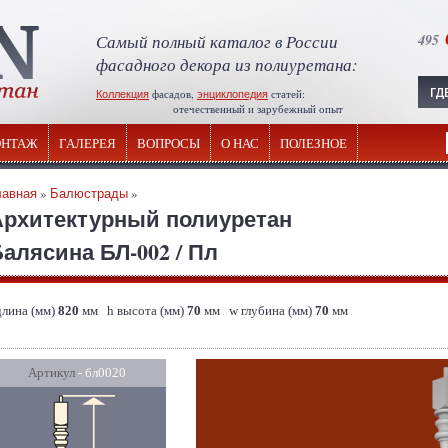
Самый полный каталог в России
495
фасадного декора из полиуретана:
Коллекция
фасадов,
энциклопедия
статей:
отечественный и зарубежный опыт
НТАЖ
ГАЛЕРЕЯ
ВОПРОСЫ
О НАС
ПОЛЕЗНОЕ
лавная
»
Балюстрады
»
Архитектурный полиуретан
алясина БЛ-002 / Пл
длина (мм)
820
мм h высота (мм)
70
мм w глубина (мм)
70
мм
Артикул
- бл0020