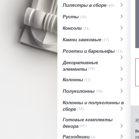
Пилястры в сборе
(49)
Русты
(50)
Консоли
(34)
Камни замковые
(37)
Розетки и барельефы
(33)
Декоративные
элементы
(79)
Колонны
(52)
Полуколонны
(78)
Колонны и полуколонны в
сборе
(58)
Готовые комплекты
Н
декора
(65)
В
Расходники
(4)
о