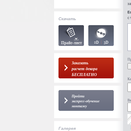
з
Е
с 
Скачать
Пр
Заказать
расчет декора
БЕСПЛАТНО
Ка
Пройти
Вв
экспресс-обучение
монтажу
Галерея