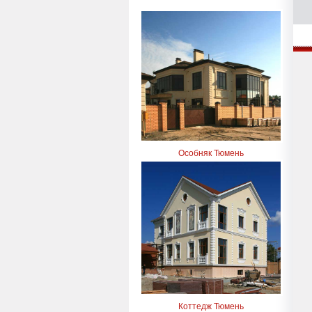
Особняк Тюмень
Коттедж Тюмень