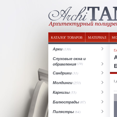
КАТАЛОГ ТОВАРОВ
МАТЕРИАЛ
МО
Арки
(130)
Г
Слуховые окна и
обрамления
(19)
Б
Сандрики
(31)
l 
Молдинги
(253)
Карнизы
(55)
Балюстрады
(87)
Пилястры
(64)