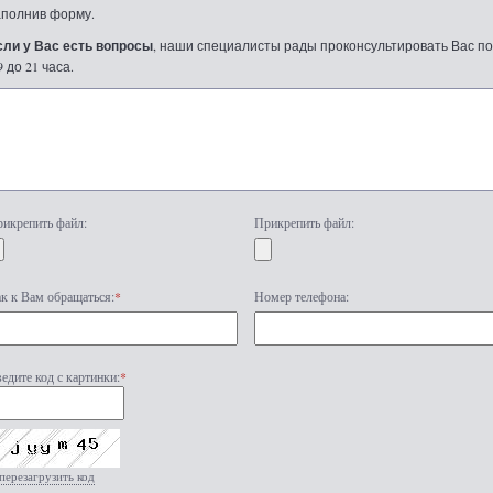
аполнив форму.
сли у Вас есть вопросы
, наши специалисты рады проконсультировать Вас по т
9 до 21 часа.
икрепить файл:
Прикрепить файл:
к к Вам обращаться:
*
Номер телефона:
едите код с картинки:
*
перезагрузить код