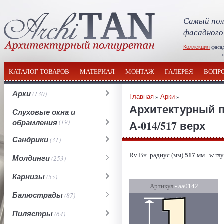
Самый пол
фасадного
Коллекция
фаса
отечествен
КАТАЛОГ ТОВАРОВ
МАТЕРИАЛ
МОНТАЖ
ГАЛЕРЕЯ
ВОПР
Арки
(130)
Главная
»
Арки
»
Архитектурный п
Слуховые окна и
обрамления
(19)
А-014/517 верх
Сандрики
(31)
Rv Вн. радиус (мм)
517
мм w глу
Молдинги
(253)
Карнизы
(55)
Артикул
- аа0142
Балюстрады
(87)
Пилястры
(64)