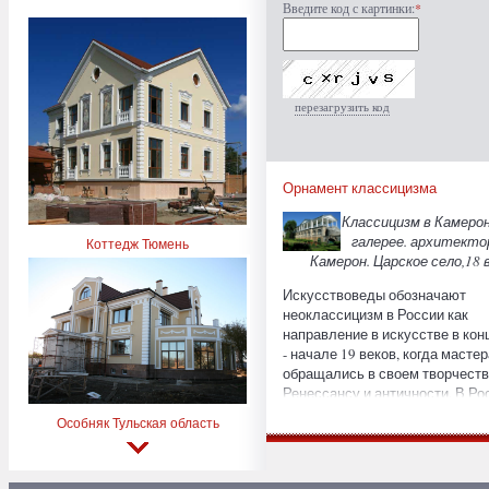
Введите код с картинки:
*
перезагрузить код
Орнамент классицизма
Классицизм в Камеро
галерее. архитекто
Коттедж Тюмень
Камерон. Царское село,18 в
Искусствоведы обозначают
неоклассицизм в России как
направление в искусстве в кон
- начале 19 веков, когда мастер
обращались в своем творчеств
Ренессансу и античности. В Ро
и Германии классицизмом
Особняк Тульская область
считается период 1762 - 1840 гг
Франции это название носил с
Людовика XIV (Louis XIV) конца