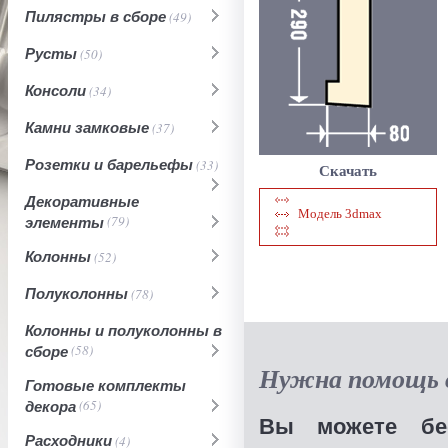
Пилястры в сборе
(49)
Русты
(50)
Консоли
(34)
Камни замковые
(37)
Розетки и барельефы
(33)
Скачать
Декоративные
Модель 3dmax
элементы
(79)
Колонны
(52)
Полуколонны
(78)
Колонны и полуколонны в
сборе
(58)
Нужна помощь в
Готовые комплекты
декора
(65)
Вы можете бес
Расходники
(4)