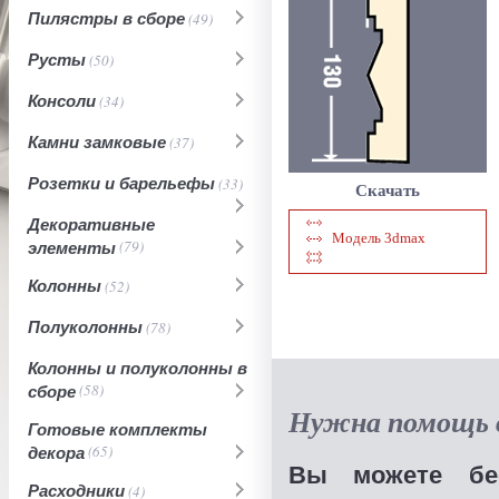
Пилястры в сборе
(49)
Русты
(50)
Консоли
(34)
Камни замковые
(37)
Розетки и барельефы
(33)
Скачать
Декоративные
Модель 3dmax
элементы
(79)
Колонны
(52)
Полуколонны
(78)
Колонны и полуколонны в
сборе
(58)
Нужна помощь в
Готовые комплекты
декора
(65)
Вы можете бес
Расходники
(4)