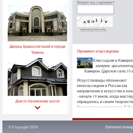
Введите код с картинки:
*
перезагрузить код
Дворец бракосочетаний в городе
Орнамент классицизма
Тюмень
Классицизм в Камеро
галерее. архитекто
Камерон. Царское село,18 в
Искусствоведы обозначают
неоклассицизм в России как
направление в искусстве в кон
- начале 19 веков, когда мастер
Дом по Калужскому шоссе
обращались в своем творчеств
Ренессансу и античности. В Ро
и Германии классицизмом
считается период 1762 - 1840 гг
Франции это название носил с
© Copyright 2026
Каталог това
Людовика XIV (Louis XIV) конца