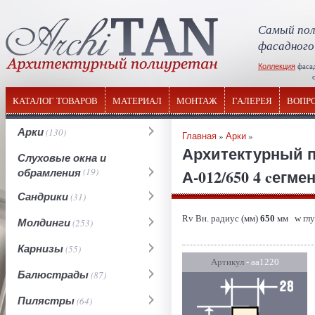
Самый пол
фасадного
Коллекция
фаса
отечествен
КАТАЛОГ ТОВАРОВ
МАТЕРИАЛ
МОНТАЖ
ГАЛЕРЕЯ
ВОПР
Арки
(130)
Главная
»
Арки
»
Архитектурный п
Слуховые окна и
обрамления
(19)
А-012/650 4 cегме
Сандрики
(31)
Rv Вн. радиус (мм)
650
мм w глу
Молдинги
(253)
Карнизы
(55)
Артикул
- аа1220
Балюстрады
(87)
Пилястры
(64)