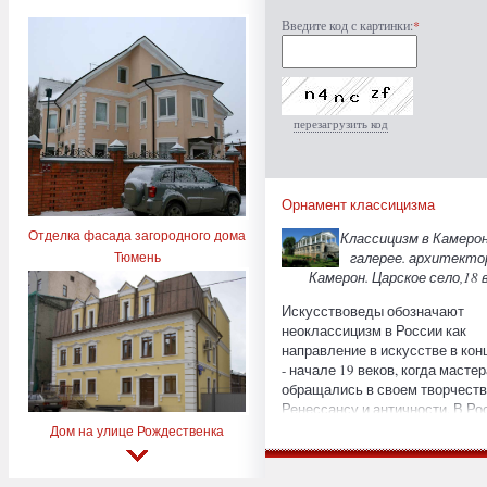
Введите код с картинки:
*
перезагрузить код
Орнамент классицизма
Отделка фасада загородного дома
Классицизм в Камеро
Тюмень
галерее. архитекто
Камерон. Царское село,18 в
Искусствоведы обозначают
неоклассицизм в России как
направление в искусстве в кон
- начале 19 веков, когда мастер
обращались в своем творчеств
Ренессансу и античности. В Ро
и Германии классицизмом
Дом на улице Рождественка
считается период 1762 - 1840 гг
Франции это название носил с