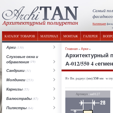
Самый пол
фасадного
Коллекция
фаса
отечествен
КАТАЛОГ ТОВАРОВ
МАТЕРИАЛ
МОНТАЖ
ГАЛЕРЕЯ
ВОПР
Арки
(130)
Главная
»
Арки
»
Архитектурный п
Слуховые окна и
обрамления
(19)
А-012/550 4 cегме
Сандрики
(31)
Rv Вн. радиус (мм)
550
мм w глу
Молдинги
(253)
Карнизы
(55)
Артикул
- аа0127
Балюстрады
(87)
Пилястры
(64)