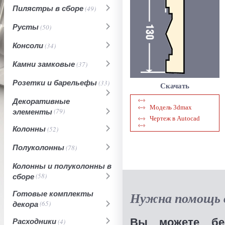
Пилястры в сборе
(49)
Русты
(50)
Консоли
(34)
Камни замковые
(37)
Розетки и барельефы
(33)
Скачать
Декоративные
Модель 3dmax
элементы
(79)
Чертеж в Autocad
Колонны
(52)
Полуколонны
(78)
Колонны и полуколонны в
сборе
(58)
Готовые комплекты
Нужна помощь в
декора
(65)
Вы можете бес
Расходники
(4)