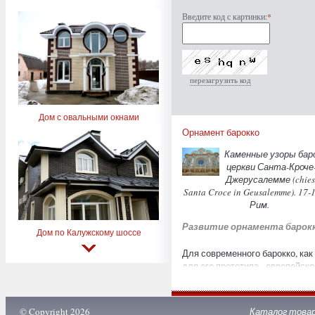
Введите код с картинки:
*
перезагрузить код
Дом с овальными окнами
Орнамент барокко
Каменные узоры бар
церкви Санта-Кроче
Джерусалемме (chies
Santa Croce in Geusalemme). 17-1
Рим.
Развитие орнамента барок
Дом по Калужскому шоссе
Для современного барокко, как
для его прототипа - европейско
стиля 17-18 вв., характерны
масштабность, резкие сочетан
света и тени, фантазийность,
© Copyright 2026
Каталог това