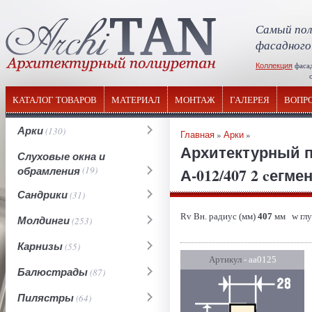
Самый пол
фасадного
Коллекция
фаса
отечествен
КАТАЛОГ ТОВАРОВ
МАТЕРИАЛ
МОНТАЖ
ГАЛЕРЕЯ
ВОПР
Арки
(130)
Главная
»
Арки
»
Архитектурный п
Слуховые окна и
обрамления
(19)
А-012/407 2 cегме
Сандрики
(31)
Rv Вн. радиус (мм)
407
мм w глу
Молдинги
(253)
Карнизы
(55)
Артикул
- аа0125
Балюстрады
(87)
Пилястры
(64)