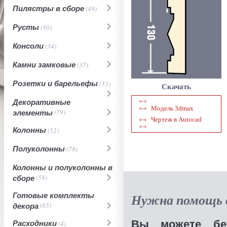
Пилястры в сборе
(49)
Русты
(50)
Консоли
(34)
Камни замковые
(37)
Розетки и барельефы
(33)
Скачать
Декоративные
Модель 3dmax
элементы
(79)
Чертеж в Autocad
Колонны
(52)
Полуколонны
(78)
Колонны и полуколонны в
сборе
(58)
Готовые комплекты
Нужна помощь в
декора
(65)
Вы можете бес
Расходники
(4)