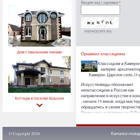
Введите код с картинки:
*
перезагрузить код
Дом с овальными окнами
Орнамент классицизма
Классицизм в Камеро
галерее. архитекто
Камерон. Царское село,18 в
Искусствоведы обозначают
неоклассицизм в России как
направление в искусстве в кон
Коттедж в поселке Красное
- начале 19 веков, когда мастер
обращались в своем творчеств
Ренессансу и античности. В Ро
и Германии классицизмом
считается период 1762 - 1840 гг
Франции это название носил с
© Copyright 2026
Каталог това
Людовика XIV (Louis XIV) конца