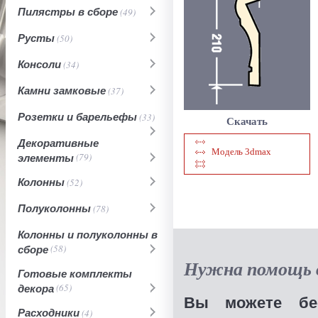
Пилястры в сборе
(49)
Русты
(50)
Консоли
(34)
Камни замковые
(37)
Розетки и барельефы
(33)
Скачать
Декоративные
Модель 3dmax
элементы
(79)
Колонны
(52)
Полуколонны
(78)
Колонны и полуколонны в
сборе
(58)
Нужна помощь в
Готовые комплекты
декора
(65)
Вы можете бес
Расходники
(4)