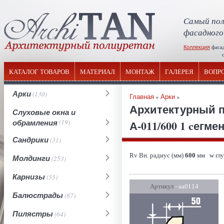
Самый пол
фасадного
Коллекция
фаса
отечествен
КАТАЛОГ ТОВАРОВ
МАТЕРИАЛ
МОНТАЖ
ГАЛЕРЕЯ
ВОПР
Арки
(130)
Главная
»
Арки
»
Архитектурный п
Слуховые окна и
обрамления
(19)
А-011/600 1 cегме
Сандрики
(31)
Rv Вн. радиус (мм)
600
мм w глу
Молдинги
(253)
Карнизы
(55)
Артикул
- аа0114
Балюстрады
(87)
Пилястры
(64)