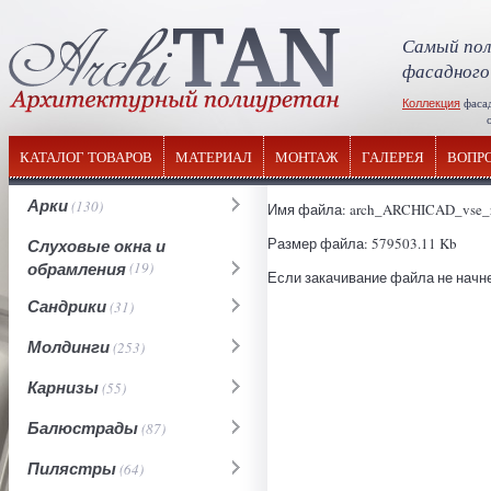
Самый пол
фасадного
Коллекция
фаса
отечествен
КАТАЛОГ ТОВАРОВ
МАТЕРИАЛ
МОНТАЖ
ГАЛЕРЕЯ
ВОПР
Арки
(130)
Имя файла: arch_ARCHICAD_vse_ra
Размер файла: 579503.11 Kb
Слуховые окна и
обрамления
(19)
Если закачивание файла не начне
Сандрики
(31)
Молдинги
(253)
Карнизы
(55)
Балюстрады
(87)
Пилястры
(64)