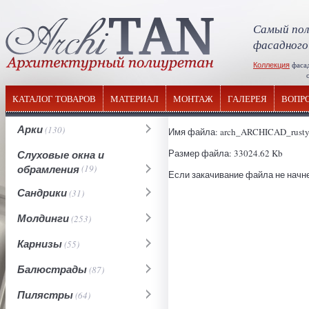
Самый пол
фасадного
Коллекция
фаса
отечествен
КАТАЛОГ ТОВАРОВ
МАТЕРИАЛ
МОНТАЖ
ГАЛЕРЕЯ
ВОПР
Арки
(130)
Имя файла: arch_ARCHICAD_rusty
Размер файла: 33024.62 Kb
Слуховые окна и
обрамления
(19)
Если закачивание файла не начне
Сандрики
(31)
Молдинги
(253)
Карнизы
(55)
Балюстрады
(87)
Пилястры
(64)