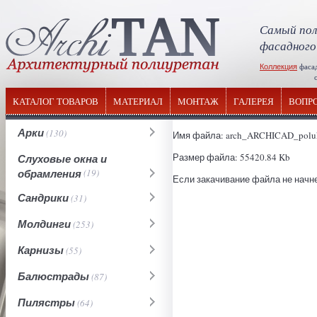
Самый пол
фасадного
Коллекция
фаса
отечествен
КАТАЛОГ ТОВАРОВ
МАТЕРИАЛ
МОНТАЖ
ГАЛЕРЕЯ
ВОПР
Арки
(130)
Имя файла: arch_ARCHICAD_poluk
Размер файла: 55420.84 Kb
Слуховые окна и
обрамления
(19)
Если закачивание файла не начне
Сандрики
(31)
Молдинги
(253)
Карнизы
(55)
Балюстрады
(87)
Пилястры
(64)