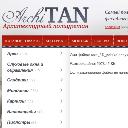
Самый пол
фасадного
Коллекция
фаса
отечествен
КАТАЛОГ ТОВАРОВ
МАТЕРИАЛ
МОНТАЖ
ГАЛЕРЕЯ
ВОПР
Арки
(130)
Имя файла: arch_3D_polukolonny.
Размер файла: 5078.45 Kb
Слуховые окна и
обрамления
(19)
Если закачивание файла не начне
Сандрики
(31)
Молдинги
(253)
Карнизы
(55)
Балюстрады
(87)
Пилястры
(64)