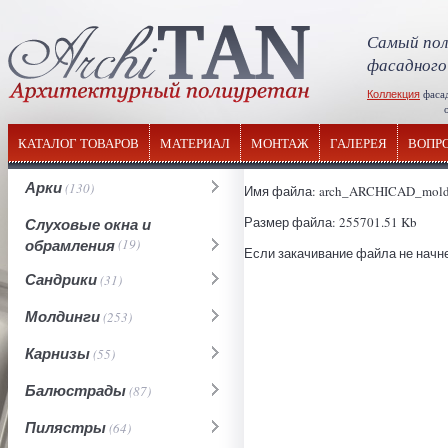
Самый пол
фасадного
Коллекция
фаса
отечествен
КАТАЛОГ ТОВАРОВ
МАТЕРИАЛ
МОНТАЖ
ГАЛЕРЕЯ
ВОПР
Арки
(130)
Имя файла: arch_ARCHICAD_moldi
Размер файла: 255701.51 Kb
Слуховые окна и
обрамления
(19)
Если закачивание файла не начне
Сандрики
(31)
Молдинги
(253)
Карнизы
(55)
Балюстрады
(87)
Пилястры
(64)