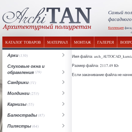
Самый пол
фасадного
Коллекция
фаса
отечествен
КАТАЛОГ ТОВАРОВ
МАТЕРИАЛ
МОНТАЖ
ГАЛЕРЕЯ
ВОПР
Арки
(130)
Имя файла: arch_AUTOCAD_karniz
Размер файла: 2117.49 Kb
Слуховые окна и
обрамления
(19)
Если закачивание файла не начне
Сандрики
(31)
Молдинги
(253)
Карнизы
(55)
Балюстрады
(87)
Пилястры
(64)