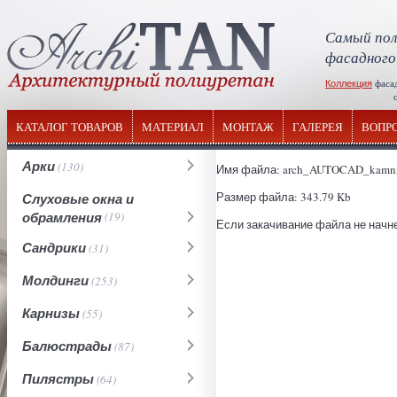
Самый пол
фасадного
Коллекция
фаса
отечествен
КАТАЛОГ ТОВАРОВ
МАТЕРИАЛ
МОНТАЖ
ГАЛЕРЕЯ
ВОПР
Арки
(130)
Имя файла: arch_AUTOCAD_kamni
Размер файла: 343.79 Kb
Слуховые окна и
обрамления
(19)
Если закачивание файла не начне
Сандрики
(31)
Молдинги
(253)
Карнизы
(55)
Балюстрады
(87)
Пилястры
(64)