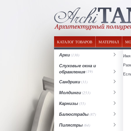
КАТАЛОГ ТОВАРОВ
МАТЕРИАЛ
МО
Арки
(130)
Имя 
Разм
Слуховые окна и
обрамления
(19)
Если
Сандрики
(31)
Молдинги
(253)
Карнизы
(55)
Балюстрады
(87)
Пилястры
(64)