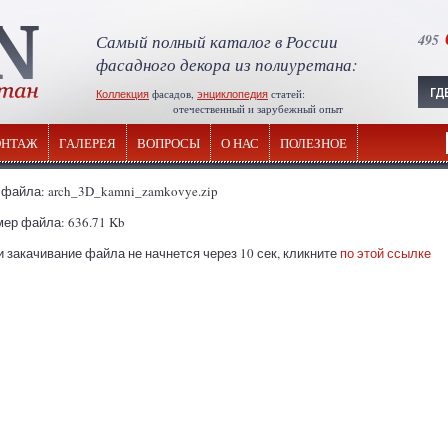
Самый полный каталог в России
495
фасадного декора из полиуретана:
Коллекция
фасадов,
энциклопедия
статей:
отечественный и зарубежный опыт
НТАЖ
ГАЛЕРЕЯ
ВОПРОСЫ
О НАС
ПОЛЕЗНОЕ
файла: arch_3D_kamni_zamkovye.zip
ер файла: 636.71 Kb
 закачивание файла не начнется через 10 сек, кликните
по этой ссылке