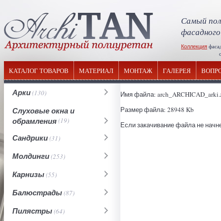
Самый пол
фасадного
Коллекция
фаса
отечествен
КАТАЛОГ ТОВАРОВ
МАТЕРИАЛ
МОНТАЖ
ГАЛЕРЕЯ
ВОПР
Арки
(130)
Имя файла: arch_ARCHICAD_arki.
Размер файла: 28948 Kb
Слуховые окна и
обрамления
(19)
Если закачивание файла не начне
Сандрики
(31)
Молдинги
(253)
Карнизы
(55)
Балюстрады
(87)
Пилястры
(64)