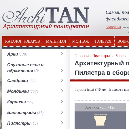
Самый пол
фасадного
Коллекция
фаса
отечествен
КАТАЛОГ ТОВАРОВ
МАТЕРИАЛ
МОНТАЖ
ГАЛЕРЕЯ
ВОПР
Арки
(130)
Главная
»
Пилястры в сборе
»
Архитектурный 
Слуховые окна и
обрамления
(19)
Пилястра в сборе
Сандрики
(31)
l длина (мм)
340
мм h высота (м
Молдинги
(253)
Карнизы
(55)
Артикул
- спп7120
Балюстрады
(87)
Пилястры
(64)